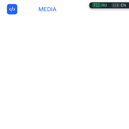
🇷🇴 RO
🇬🇧 EN
ERGISS
MEDIA