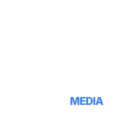
ERGISS
MEDIA
Soluții software integrate pentru afacerea ta
Sistem ERP complet, personal și salarizare, retail POS și