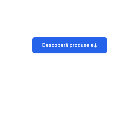
producție —din 2005
www.ergiss.ro
Descoperă produsele