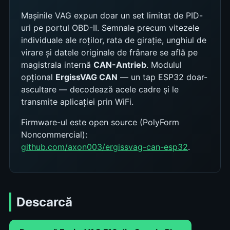
Mașinile VAG expun doar un set limitat de PID-
uri pe portul OBD-II. Semnale precum vitezele
individuale ale roților, rata de girație, unghiul de
virare și datele originale de frânare se află pe
magistrala internă
CAN-Antrieb
. Modulul
opțional
ErgissVAG CAN
— un tap ESP32 doar-
ascultare — decodează acele cadre și le
transmite aplicației prin WiFi.
Firmware-ul este open source (PolyForm
Noncommercial):
github.com/axon003/ergissvag-can-esp32
.
Descarcă