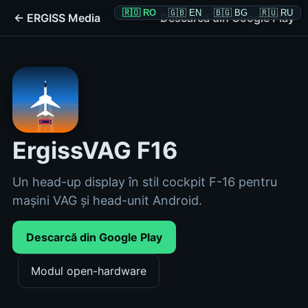
🇷🇴 RO
🇬🇧 EN
🇧🇬 BG
🇷🇺 RU
← ERGISS Media
Descarcă din Google Play
ErgissVAG F16
Un head-up display în stil cockpit F-16 pentru
mașini VAG și head-unit Android.
Descarcă din Google Play
Modul open-hardware