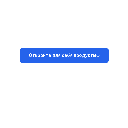
www.ergiss.ro
www.mensoft.ro
www.dgpfa.eu
Откройте для себя продукты